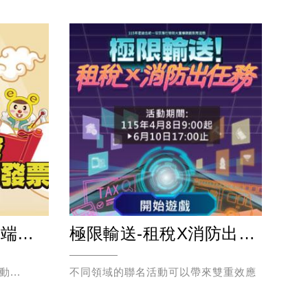
喜從天降e同讚聲雲端發票
極限輸送-租稅X消防出任務
雲
...
不同領域的聯名活動可以帶來雙重效應
搭配