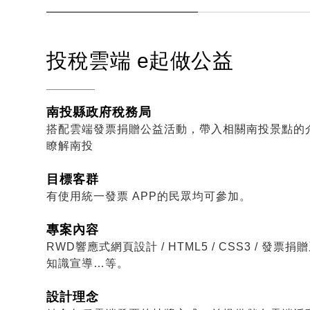
投稅雲端 e起做公益
南投縣政府稅務局
搭配雲端發票捐贈公益活動，帶入相關南投景點的介紹 
瞭解南投
目標客群
有使用統一發票 APP的民眾均可參加。
專案內容
RWD響應式網頁設計 / HTML5 / CSS3 / 發票捐
知識宣導…等。
設計理念