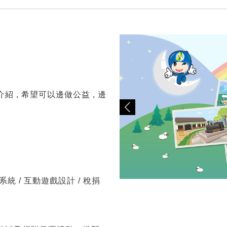
, 希望可以邊做公益 , 邊
贈系統 / 互動遊戲設計 / 稅捐