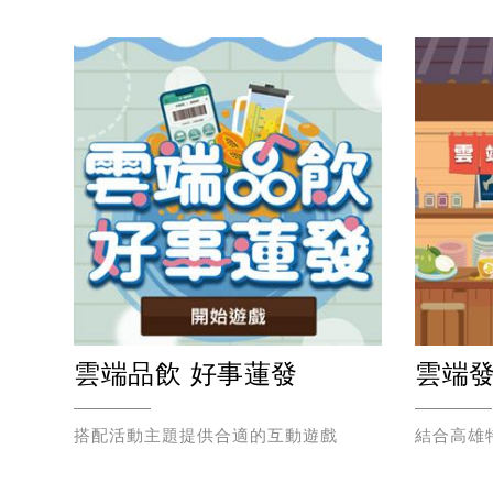
極限輸送-租稅X消防出任務
雲端品飲 好事蓮發
雲端發
效應
搭配活動主題提供合適的互動遊戲
結合高雄