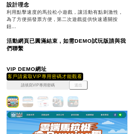
設計理念
利用點擊速度的馬拉松小遊戲，讓活動有點刺激性 ,
為了方便捐發票方便 , 第二次遊戲提供快速通關按
鈕...
活動網頁已圓滿結束 , 如需DEMO試玩版請與我
們聯繫
VIP DEMO網址
客戶請索取VIP專用密碼才能觀看
送出