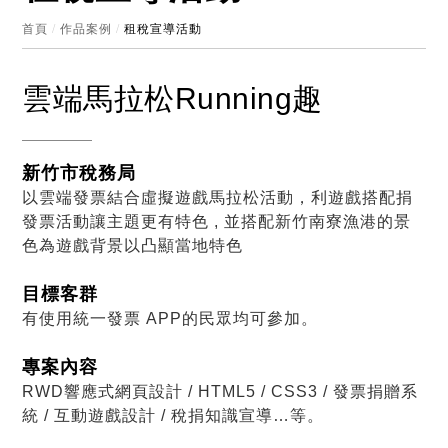
首頁
/
作品案例
/
租稅宣導活動
雲端馬拉松Running趣
新竹市稅務局
以雲端發票結合虛擬遊戲馬拉松活動，利遊戲搭配捐
發票活動讓主題更有特色 , 並搭配新竹南寮漁港的景
色為遊戲背景以凸顯當地特色
目標客群
有使用統一發票 APP的民眾均可參加。
專案內容
RWD響應式網頁設計 / HTML5 / CSS3 / 發票捐贈系
統 / 互動遊戲設計 / 稅捐知識宣導…等。