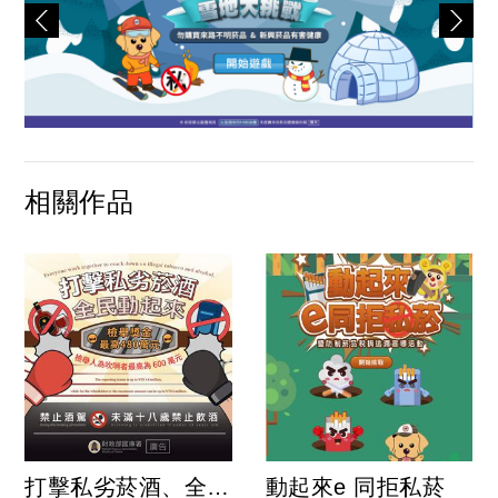
相關作品
打擊私劣菸酒、全民動起來
動起來e 同拒私菸