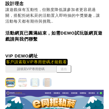
設計理念
讓遊戲保有互動性 , 但難度降低讓參加者更容易過
關，搭配拒絕私菸的活動置入即時抽的中獎樂趣 , 讓
活動每天都有期待與挑戰..
活動網頁已圓滿結束 , 如需DEMO試玩版網頁遊
戲請與我們聯繫
VIP DEMO網址
客戶請索取VIP專用密碼才能觀看
送出