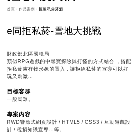
首頁
/
作品案例
/
拒絕私劣菸酒
e同拒私菸-雪地大挑戰
財政部北區國稅局
類似RPG遊戲的中尋寶探險與打怪的方式結合 , 搭配
拒私菸吉祥物形象的置入 , 讓拒絕私菸的宣導可以好
玩又刺激...
目標客群
一般民眾。
專案內容
RWD響應式網頁設計 / HTML5 / CSS3 / 互動遊戲設
計 / 稅捐知識宣導…等。